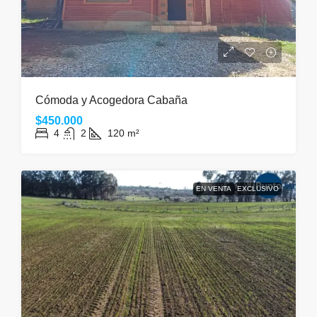
Cómoda y Acogedora Cabaña
$450.000
4
2
120
m²
EN VENTA
EXCLUSIVO